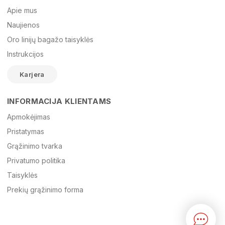
Vardas
Apie mus
Naujienos
Oro linijų bagažo taisyklės
El. paštas
Instrukcijos
Karjera
Žinutė
INFORMACIJA KLIENTAMS
Apmokėjimas
Pristatymas
Grąžinimo tvarka
Privatumo politika
Taisyklės
Prekių grąžinimo forma