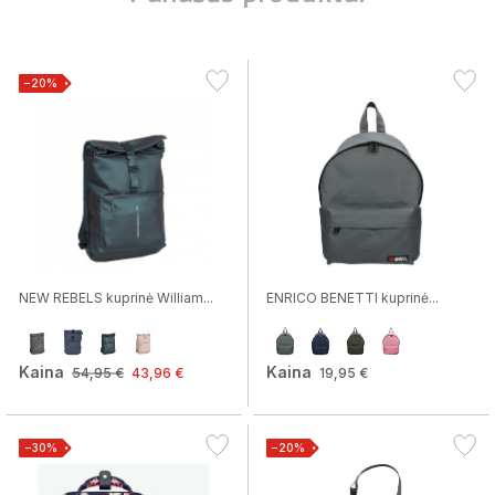
−20%
NEW REBELS kuprinė William...
ENRICO BENETTI kuprinė...
Kaina
Kaina
54,95 €
43,96 €
19,95 €
−30%
−20%