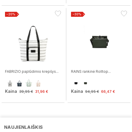
−20%
−30%
FABRIZIO paplūdimio krepšys...
RAINS rankinė Rolltop...
Kaina
Kaina
39,95 €
31,96 €
94,95 €
66,47 €
NAUJIENLAIŠKIS