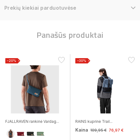
Prekių kiekiai parduotuvėse
Panašūs produktai
−20%
−30%
FJALLRAVEN rankinė Vardag...
RAINS kuprinė Trail...
Kaina
109,95 €
76,97 €