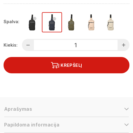
Spalva:
Kiekis:
Į KREPŠELĮ
Aprašymas
Papildoma informacija