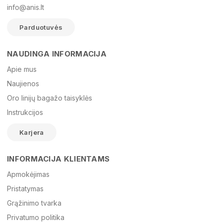
info@anis.lt
Parduotuvės
NAUDINGA INFORMACIJA
Vardas
Apie mus
Naujienos
Oro linijų bagažo taisyklės
El. paštas
Instrukcijos
Karjera
Žinutė
INFORMACIJA KLIENTAMS
Apmokėjimas
Pristatymas
Grąžinimo tvarka
Privatumo politika