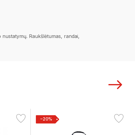
ano nustatymų. Raukšlėtumas, randai,
−20%