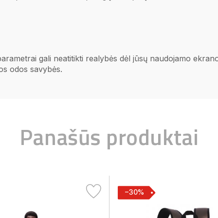
 parametrai gali neatitikti realybės dėl jūsų naudojamo ekr
ios odos savybės.
Panašūs produktai
−30%