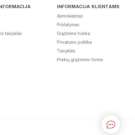
Vardas
INFORMACIJA
INFORMACIJA KLIENTAMS
Apmokėjimas
Pristatymas
El. paštas
žo taisyklės
Grąžinimo tvarka
Privatumo politika
Žinutė
Taisyklės
Prekių grąžinimo forma