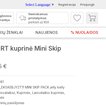
Select Language
▼
Registracija
Prisijungti
Nemokamas
ąžinimo
pristatymas
rantija
perkant už €59
KIŲ ŽENKLAI
NAUJIENOS
% NUOLAIDOS
T kuprinė Mini Skip
5 €
81
_EK0A5BJY2T11 MINI SKIP PACK jelly kelly
isvalaikiui
Kuprinės
Laisvalaikio kuprinės
nės
ninių pasiūlymas