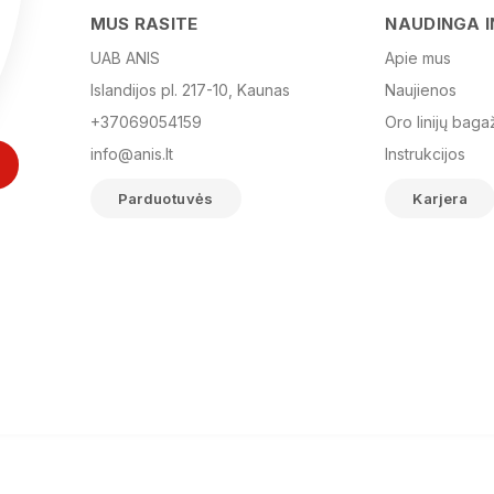
MUS RASITE
NAUDINGA 
UAB ANIS
Apie mus
Islandijos pl. 217-10, Kaunas
Naujienos
+37069054159
Oro linijų baga
info@anis.lt
Instrukcijos
Parduotuvės
Karjera