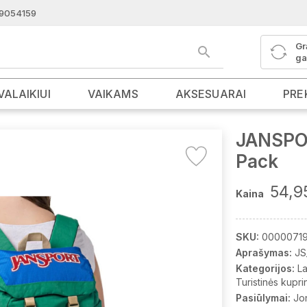
9054159
Gr
ga
VALAIKIUI
VAIKAMS
AKSESUARAI
PRE
JANSPOR
Pack
54,9
Kaina
SKU:
00000719
Aprašymas:
JS
Kategorijos:
La
Turistinės kupri
Pasiūlymai:
Jo