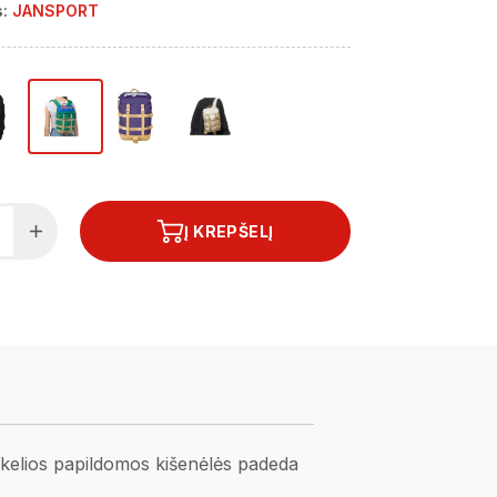
:
JANSPORT
Į KREPŠELĮ
r kelios papildomos kišenėlės padeda