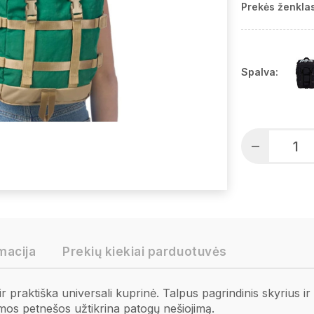
Prekės ženklas
Spalva:
macija
Prekių kiekiai parduotuvės
 praktiška universali kuprinė. Talpus pagrindinis skyrius i
jamos petnešos užtikrina patogų nešiojimą.