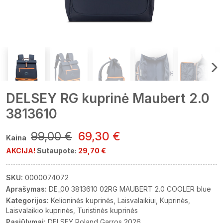
DELSEY RG kuprinė Maubert 2.0
3813610
99,00 €
69,30 €
Kaina
AKCIJA!
Sutaupote:
29,70 €
SKU:
0000074072
Aprašymas:
DE_00 3813610 02RG MAUBERT 2.0 COOLER blue
Kategorijos:
Kelioninės kuprinės
Laisvalaikiui
Kuprinės
Laisvalaikio kuprinės
Turistinės kuprinės
Pasiūlymai:
DELSEY Roland Garros 2026