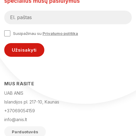
specialius mūsų pasiūlymus
Susipažinau su
Privatumo politika
Užsisakyti
MUS RASITE
UAB ANIS
Islandijos pl. 217-10, Kaunas
+37069054159
info@anis.lt
Parduotuvės