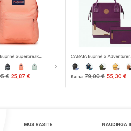
uprinė Superbreak...
CABAIA kuprinė S Adventurer..
95 €
25,87 €
79,00 €
55,30 €
Kaina
MUS RASITE
NAUDINGA 