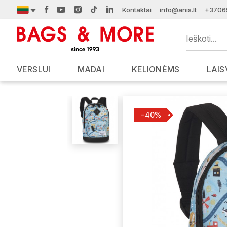
Kontaktai
info@anis.lt
+3706
VERSLUI
MADAI
KELIONĖMS
LAIS
−40%