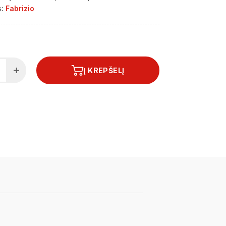
:
Fabrizio
Į KREPŠELĮ