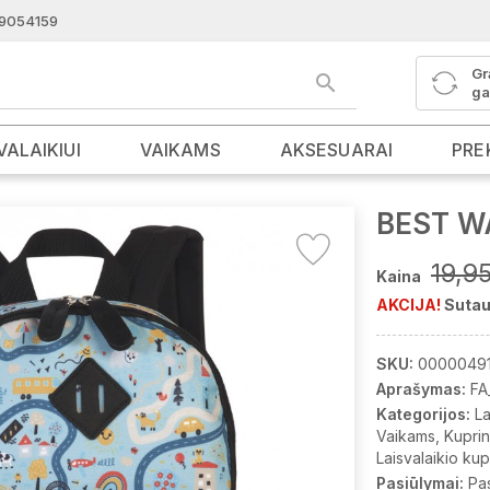
9054159
Gr
ga
VALAIKIUI
VAIKAMS
AKSESUARAI
PRE
BEST WA
19,9
Kaina
AKCIJA!
Sutau
SKU:
0000049
Aprašymas:
FA
Kategorijos:
La
Vaikams
Kupri
Laisvalaikio ku
Pasiūlymai:
Pa