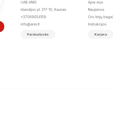
UAB ANIS
Apie mus
Islandijos pl. 217-10, Kaunas
Naujienos
+37069054159
Oro linijų baga
info@anis.lt
Instrukcijos
Parduotuvės
Karjera