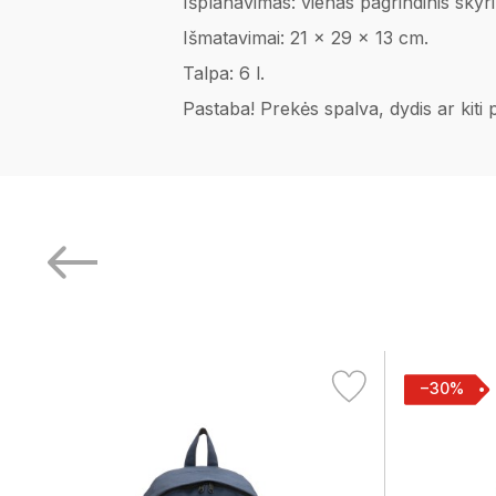
Išplanavimas: vienas pagrindinis skyri
Išmatavimai: 21 x 29 x 13 cm.
Talpa: 6 l.
Pastaba! Prekės spalva, dydis ar kiti
−30%