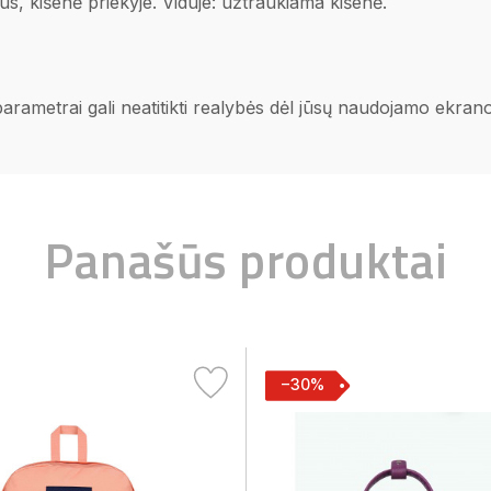
us, kišenė priekyje. Viduje: užtraukiama kišenė.
 parametrai gali neatitikti realybės dėl jūsų naudojamo ekra
Panašūs produktai
−30%