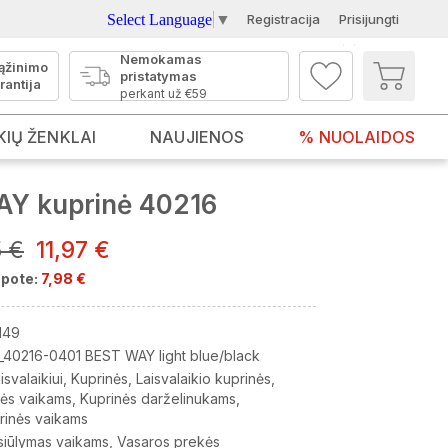
Select Language
▼
Registracija
Prisijungti
Nemokamas
ąžinimo
pristatymas
rantija
perkant už €59
KIŲ ŽENKLAI
NAUJIENOS
% NUOLAIDOS
Y kuprinė 40216
5 €
11,97 €
pote:
7,98 €
149
_40216-0401 BEST WAY light blue/black
isvalaikiui
Kuprinės
Laisvalaikio kuprinės
nės vaikams
Kuprinės darželinukams
prinės vaikams
siūlymas vaikams
Vasaros prekės