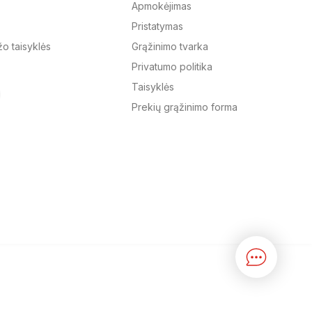
Apmokėjimas
Pristatymas
El. paštas
žo taisyklės
Grąžinimo tvarka
Privatumo politika
Žinutė
Taisyklės
Prekių grąžinimo forma