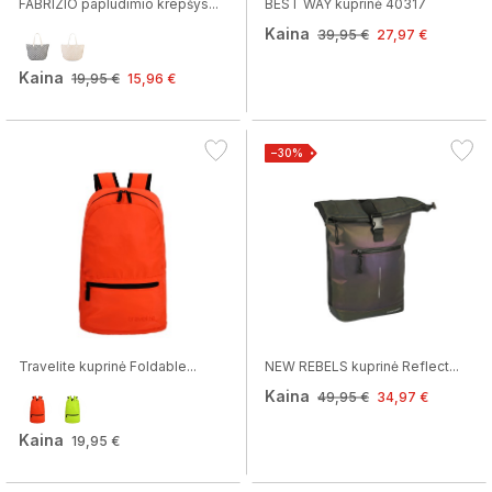
FABRIZIO paplūdimio krepšys...
BEST WAY kuprinė 40317
Kaina
39,95 €
27,97 €
Kaina
19,95 €
15,96 €
−30%
Travelite kuprinė Foldable...
NEW REBELS kuprinė Reflect...
Kaina
49,95 €
34,97 €
Kaina
19,95 €