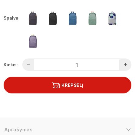
Spalva:
Kiekis:
Į KREPŠELĮ
Aprašymas