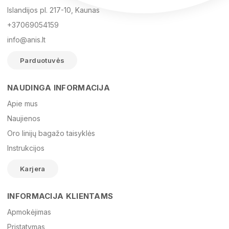
Islandijos pl. 217-10, Kaunas
+37069054159
info@anis.lt
Parduotuvės
NAUDINGA INFORMACIJA
Vardas
Apie mus
Naujienos
Oro linijų bagažo taisyklės
El. paštas
Instrukcijos
Karjera
Žinutė
INFORMACIJA KLIENTAMS
Apmokėjimas
Pristatymas