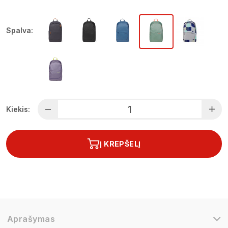
Spalva:
Kiekis:
Į KREPŠELĮ
Aprašymas