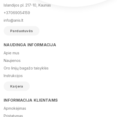
Islandijos pl. 217-10, Kaunas
+37069054159
info@anis.lt
Parduotuvės
NAUDINGA INFORMACIJA
Vardas
Apie mus
Naujienos
Oro linijų bagažo taisyklės
El. paštas
Instrukcijos
Karjera
Žinutė
INFORMACIJA KLIENTAMS
Apmokėjimas
Pristatymas