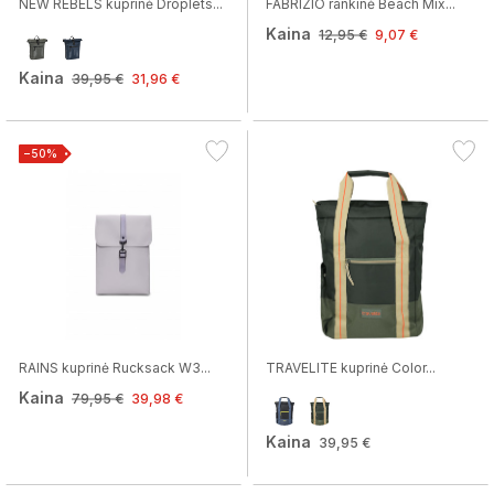
NEW REBELS kuprinė Droplets...
FABRIZIO rankinė Beach Mix...
Kaina
12,95 €
9,07 €
Kaina
39,95 €
31,96 €
−50%
RAINS kuprinė Rucksack W3...
TRAVELITE kuprinė Color...
Kaina
79,95 €
39,98 €
Kaina
39,95 €