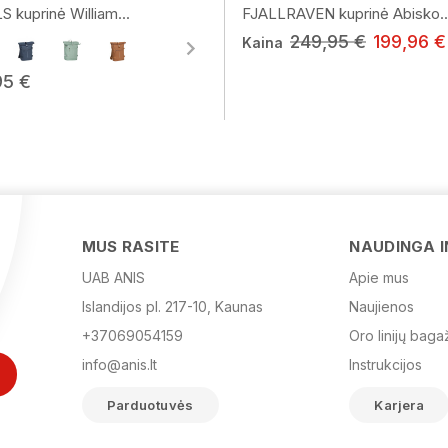
kuprinė William...
FJALLRAVEN kuprinė Abisko..
249,95 €
199,96 €
Kaina
95 €
MUS RASITE
NAUDINGA 
UAB ANIS
Apie mus
Islandijos pl. 217-10, Kaunas
Naujienos
+37069054159
Oro linijų baga
info@anis.lt
Instrukcijos
Parduotuvės
Karjera