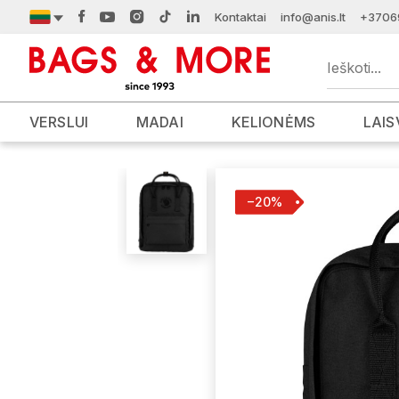
Kontaktai
info@anis.lt
+3706
VERSLUI
MADAI
KELIONĖMS
LAIS
−20%