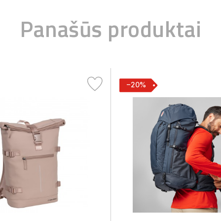
Panašūs produktai
−20%