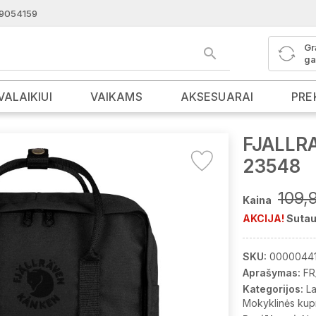
9054159
Gr
ga
VALAIKIUI
VAIKAMS
AKSESUARAI
PRE
FJALLRA
23548
109,
Kaina
AKCIJA!
Sutau
SKU:
00000441
Aprašymas:
FR
Kategorijos:
La
Mokyklinės kup