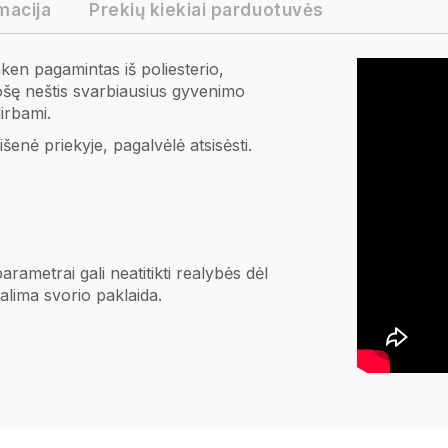
macija
Prekių kiekiai parduotuvės
n pagamintas iš poliesterio,
ruošę neštis svarbiausius gyvenimo
dirbami.
išenė priekyje, pagalvėlė atsisėsti.
arametrai gali neatitikti realybės dėl
lima svorio paklaida.