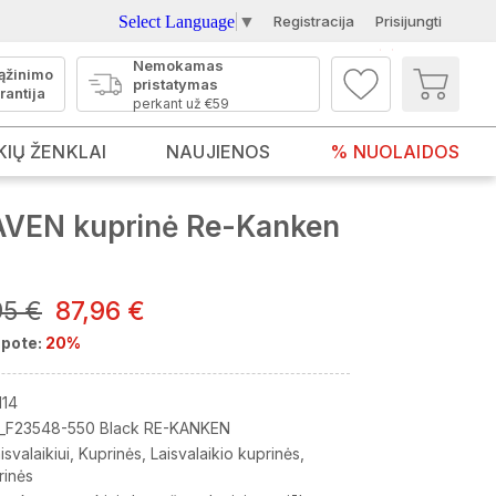
Select Language
▼
Registracija
Prisijungti
Nemokamas
ąžinimo
pristatymas
rantija
perkant už €59
KIŲ ŽENKLAI
NAUJIENOS
% NUOLAIDOS
VEN kuprinė Re-Kanken
95 €
87,96 €
pote:
20%
14
_F23548-550 Black RE-KANKEN
isvalaikiui
Kuprinės
Laisvalaikio kuprinės
rinės