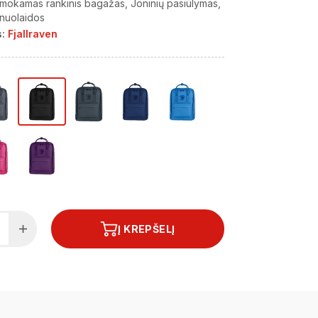
mokamas rankinis bagažas
Joninių pasiūlymas
 nuolaidos
:
Fjallraven
Į KREPŠELĮ