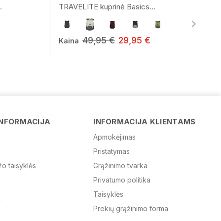
.
TRAVELITE kuprinė Basics...
49,95 €
29,95 €
Kaina
Vardas
INFORMACIJA
INFORMACIJA KLIENTAMS
Apmokėjimas
Pristatymas
El. paštas
žo taisyklės
Grąžinimo tvarka
Privatumo politika
Žinutė
Taisyklės
Prekių grąžinimo forma