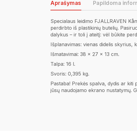
Aprašymas
Papildoma infor
Specialaus leidimo FJALLRAVEN Kånke
perdirbto iš plastikinių butelių. Pasi
dalykus – ir toli į ateitį: vėl būkite per
Išplanavimas: vienas didelis skyrius, k
Išmatavimai: 38 x 27 x 13 cm.
Talpa: 16 l.
Svoris: 0,395 kg.
Pastaba! Prekės spalva, dydis ar kiti p
jūsų naudojamo ekrano nustatymų. Ga