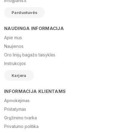
info@anis.lt
Parduotuvės
NAUDINGA INFORMACIJA
Vardas
Apie mus
Naujienos
Oro linijų bagažo taisyklės
El. paštas
Instrukcijos
Karjera
Žinutė
INFORMACIJA KLIENTAMS
Apmokėjimas
Pristatymas
Grąžinimo tvarka
Privatumo politika