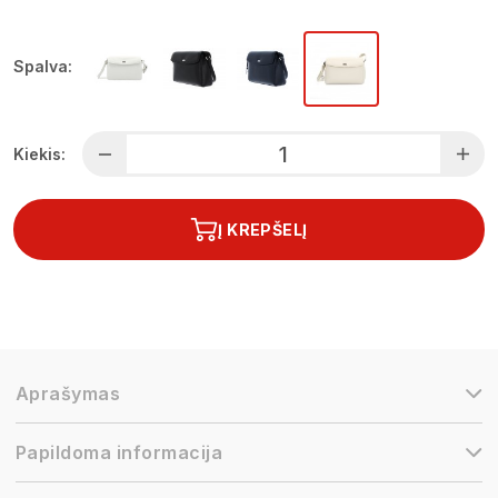
Spalva:
Kiekis:
Į KREPŠELĮ
Aprašymas
Papildoma informacija