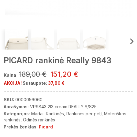
PICARD rankinė Really 9843
189,00 €
151,20 €
Kaina
AKCIJA!
Sutaupote:
37,80 €
SKU:
0000056060
Aprašymas:
VP9843 2I3 cream REALLY S/S25
Kategorijos:
Madai
Rankinės
Rankinės per petį
Moteriškos
rankinės
Odinės rankinės
Prekės ženklas:
Picard