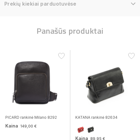
Prekių kiekiai parduotuvėse
Panašūs produktai
PICARD rankinė Milano 8292
KATANA rankinė 82634
Kaina
149,00 €
Kaina
89,95 €