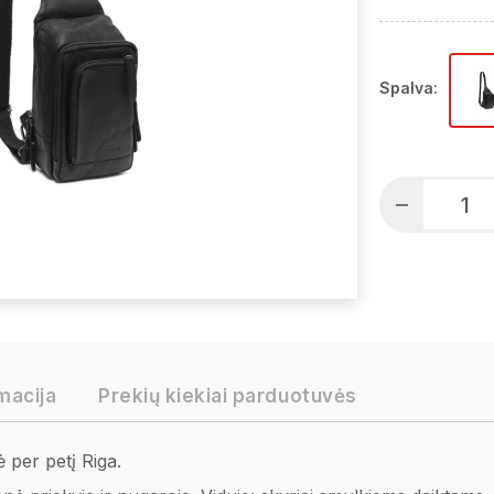
Spalva:
macija
Prekių kiekiai parduotuvės
er petį Riga.