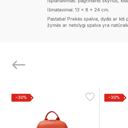
Išplanavimas: pagrindinis skyrius, kiš
Išmatavimai: 13 x 8 x 24 cm.
Pastaba! Prekės spalva, dydis ar kiti
žymės ar netolygi spalva yra natūral
−30%
−30%