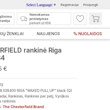
Select Language
▼
Registracija
Prisijungti
Nemokamas
ąžinimo
pristatymas
rantija
perkant už €59
KIŲ ŽENKLAI
NAUJIENOS
% NUOLAIDOS
FIELD rankinė Riga
84
5 €
13
8.028400 RIGA "WAXED PULL UP" black (Q)
adai
Rankinės
Rankinės per petį
Vyriškos
s rankinės
:
The Chesterfield Brand