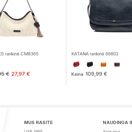
S rankinė CM8365
KATANA rankinė 66802
95 €
27,97 €
109,99 €
Kaina
MUS RASITE
NAUDINGA 
UAB ANIS
Apie mus