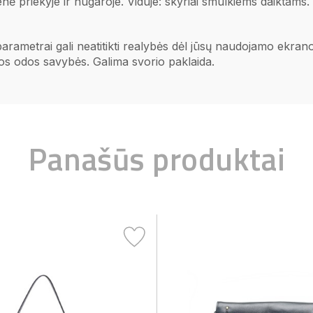
enė priekyje ir nugaroje. Viduje: skyriai smulkiems daiktams
 parametrai gali neatitikti realybės dėl jūsų naudojamo ekr
ios odos savybės. Galima svorio paklaida.
Panašūs produktai