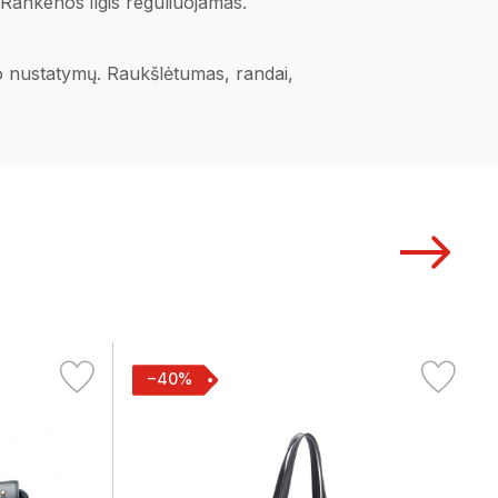
. Rankenos ilgis reguliuojamas.
ano nustatymų. Raukšlėtumas, randai,
−40%