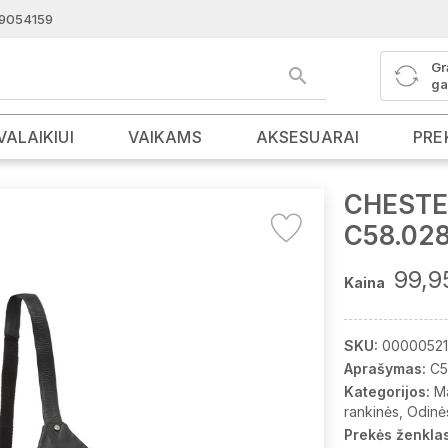
9054159
Gr
ga
VALAIKIUI
VAIKAMS
AKSESUARAI
PRE
CHESTER
C58.02
99,9
Kaina
SKU:
00000521
Aprašymas:
C5
Kategorijos:
M
rankinės
Odinė
Prekės ženklas