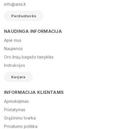
info@anis.lt
Parduotuvės
NAUDINGA INFORMACIJA
Vardas
Apie mus
Naujienos
Oro linijų bagažo taisyklės
El. paštas
Instrukcijos
Karjera
Žinutė
INFORMACIJA KLIENTAMS
Apmokėjimas
Pristatymas
Grąžinimo tvarka
Privatumo politika