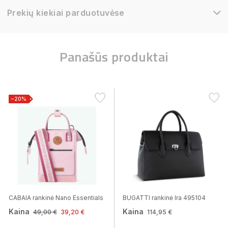
Prekių kiekiai parduotuvėse
Panašūs produktai
−20%
CABAIA rankinė Nano Essentials
BUGATTI rankinė Ira 495104
Kaina
Kaina
49,00 €
39,20 €
114,95 €