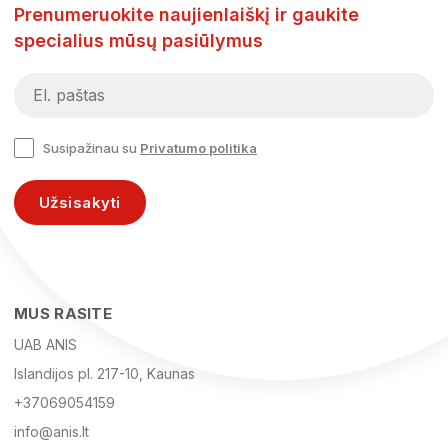
Prenumeruokite naujienlaiškį ir gaukite
specialius mūsų pasiūlymus
Susipažinau su
Privatumo politika
Užsisakyti
MUS RASITE
UAB ANIS
Islandijos pl. 217-10, Kaunas
+37069054159
info@anis.lt