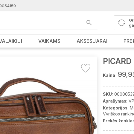
9054159
Gr
ga
VALAIKIUI
VAIKAMS
AKSESUARAI
PRE
PICARD 
99,9
Kaina
SKU:
0000053
Aprašymas:
VP
Kategorijos:
M
Vyriškos rankin
Prekės ženklas