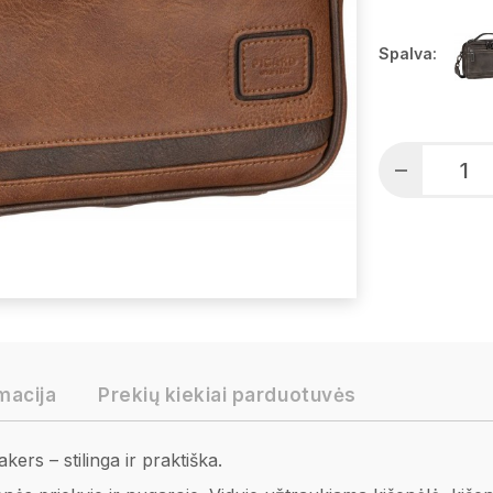
Spalva:
macija
Prekių kiekiai parduotuvės
ers – stilinga ir praktiška.