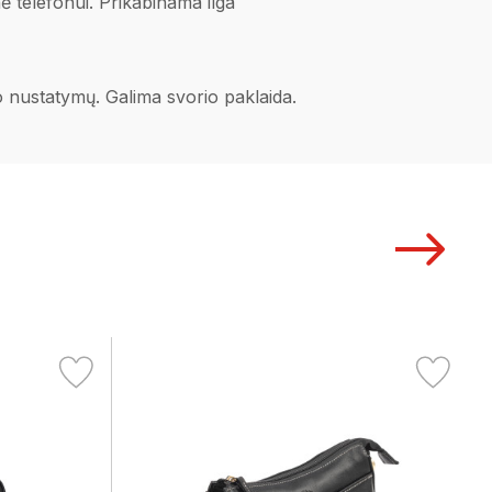
ė telefonui. Prikabinama ilga
no nustatymų. Galima svorio paklaida.