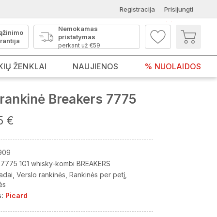
Registracija
Prisijungti
Nemokamas
ąžinimo
pristatymas
rantija
perkant už €59
KIŲ ŽENKLAI
NAUJIENOS
% NUOLAIDOS
rankinė Breakers 7775
5 €
909
7775 1G1 whisky-kombi BREAKERS
adai
Verslo rankinės
Rankinės per petį
ės
:
Picard