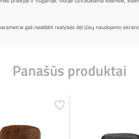
enės priekyje ir nugaroje. Viduje užtraukiama kišenėlė, kišen
 parametrai gali neatitikti realybės dėl jūsų naudojamo ekra
Panašūs produktai