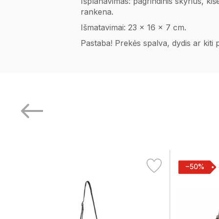
Išplanavimas: pagrindinis skyrius, kiš
rankena.
Išmatavimai: 23 x 16 x 7 cm.
Pastaba! Prekės spalva, dydis ar kiti
−50%