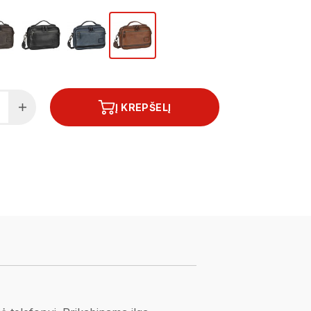
Į KREPŠELĮ