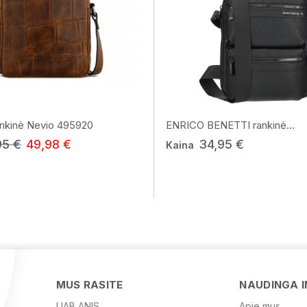
nkinė Nevio 495920
ENRICO BENETTI rankinė...
95 €
49,98 €
34,95 €
Kaina
MUS RASITE
NAUDINGA 
UAB ANIS
Apie mus