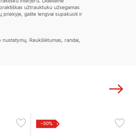
raktišku interjeru. Dideliame
 praktiškas užtrauktuku užsegamas
 priekyje, galite lengvai supakuoti ir
ano nustatymų. Raukšlėtumas, randai,
−30%