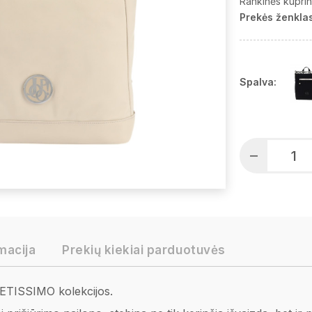
Rankinės kupri
Prekės ženklas
Spalva:
macija
Prekių kiekiai parduotuvės
IETISSIMO kolekcijos.