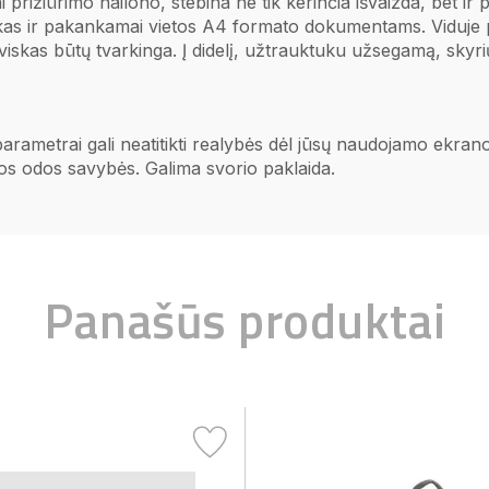
prižiūrimo nailono, stebina ne tik kerinčia išvaizda, bet ir p
ukas ir pakankamai vietos A4 formato dokumentams. Viduje
 viskas būtų tvarkinga. Į didelį, užtrauktuku užsegamą, skyrių
 parametrai gali neatitikti realybės dėl jūsų naudojamo ekr
ios odos savybės. Galima svorio paklaida.
Panašūs produktai