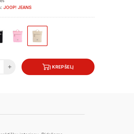
nės
:
JOOP! JEANS
Į KREPŠELĮ