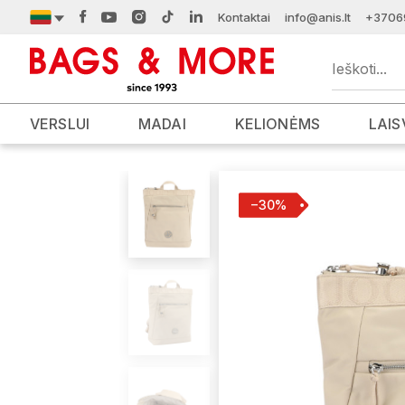
Kontaktai
info@anis.lt
+3706
VERSLUI
MADAI
KELIONĖMS
LAIS
−30%