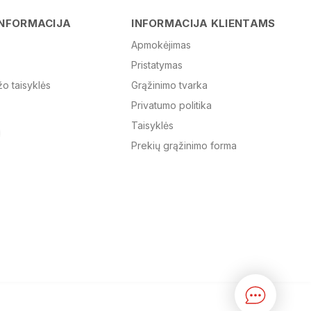
Vardas
INFORMACIJA
INFORMACIJA KLIENTAMS
Apmokėjimas
Pristatymas
El. paštas
žo taisyklės
Grąžinimo tvarka
Privatumo politika
Žinutė
Taisyklės
Prekių grąžinimo forma