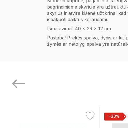
Moderni kuprinė, pagaminta iš lengvai 
pagrindiniame skyriuje yra užtraukt
skyrius ir atvira kišenė užtikrina, kad
išpakuoti daiktus keliaudami.
Išmatavimai: 40 x 29 x 12 cm.
Pastaba! Prekės spalva, dydis ar kiti
žymės ar netolygi spalva yra natūral
−30%