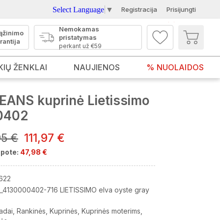
Select Language
▼
Registracija
Prisijungti
Nemokamas
ąžinimo
pristatymas
rantija
perkant už €59
KIŲ ŽENKLAI
NAUJIENOS
% NUOLAIDOS
EANS kuprinė Lietissimo
0402
95 €
111,97 €
pote:
47,98 €
622
_4130000402-716 LIETISSIMO elva oyste gray
adai
Rankinės
Kuprinės
Kuprinės moterims