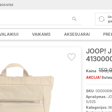
9054159
Gr
ga
VALAIKIUI
VAIKAMS
AKSESUARAI
PRE
JOOP! J
413000
159,
Kaina
AKCIJA!
Sutau
SKU:
0000069
Aprašymas:
JO
S/S25
Kategorijos:
M