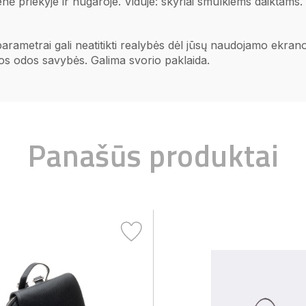
enė priekyje ir nugaroje. Viduje: skyriai smulkiems daiktams
 parametrai gali neatitikti realybės dėl jūsų naudojamo ekr
ios odos savybės. Galima svorio paklaida.
Panašūs produktai