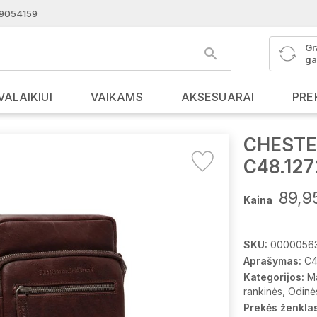
9054159
Gr
ga
VALAIKIUI
VAIKAMS
AKSESUARAI
PRE
CHESTER
C48.127
89,9
Kaina
SKU:
0000056
Aprašymas:
C4
Kategorijos:
M
rankinės
Odinė
Prekės ženklas