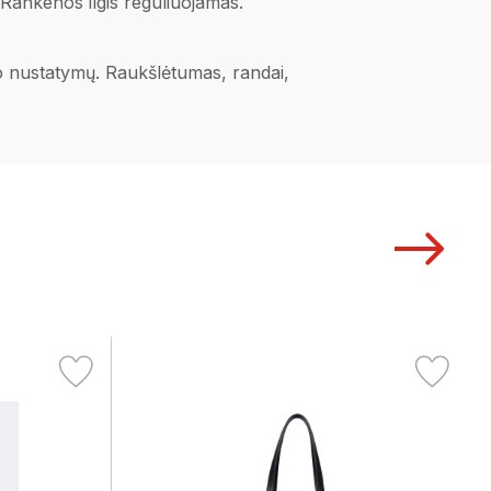
. Rankenos ilgis reguliuojamas.
ano nustatymų. Raukšlėtumas, randai,