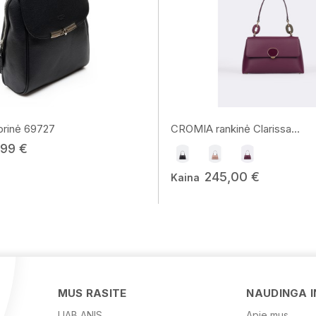
rinė 69727
CROMIA rankinė Clarissa...
,99 €
245,00 €
Kaina
MUS RASITE
NAUDINGA 
UAB ANIS
Apie mus