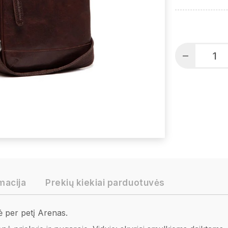
macija
Prekių kiekiai parduotuvės
per petį Arenas.