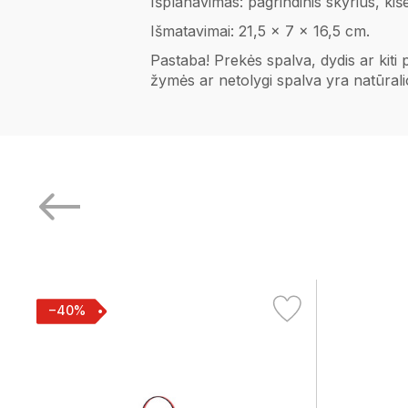
Išplanavimas: pagrindinis skyrius, kiš
Išmatavimai: 21,5 x 7 x 16,5 cm.
Pastaba! Prekės spalva, dydis ar kiti
žymės ar netolygi spalva yra natūral
−40%