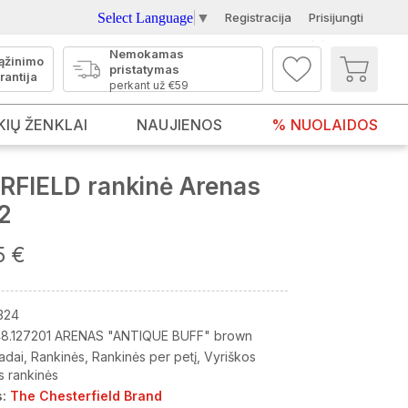
Select Language
▼
Registracija
Prisijungti
Nemokamas
ąžinimo
pristatymas
rantija
perkant už €59
KIŲ ŽENKLAI
NAUJIENOS
% NUOLAIDOS
FIELD rankinė Arenas
2
5 €
324
8.127201 ARENAS "ANTIQUE BUFF" brown
adai
Rankinės
Rankinės per petį
Vyriškos
s rankinės
:
The Chesterfield Brand