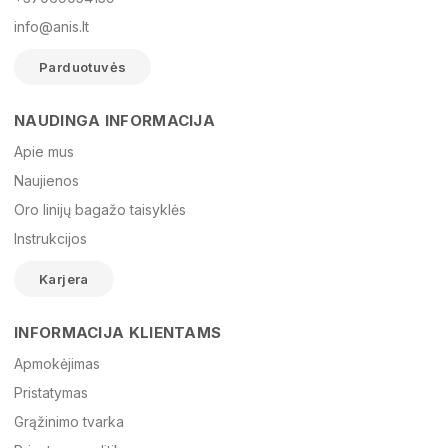
info@anis.lt
Parduotuvės
NAUDINGA INFORMACIJA
Vardas
Apie mus
Naujienos
Oro linijų bagažo taisyklės
El. paštas
Instrukcijos
Karjera
Žinutė
INFORMACIJA KLIENTAMS
Apmokėjimas
Pristatymas
Grąžinimo tvarka