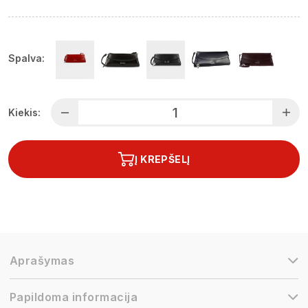
Spalva:
Kiekis:
Į KREPŠELĮ
Aprašymas
Papildoma informacija