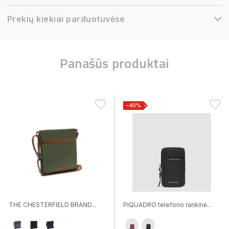
Prekių kiekiai parduotuvėse
Panašūs produktai
−40%
THE CHESTERFIELD BRAND...
PIQUADRO telefono rankinė...