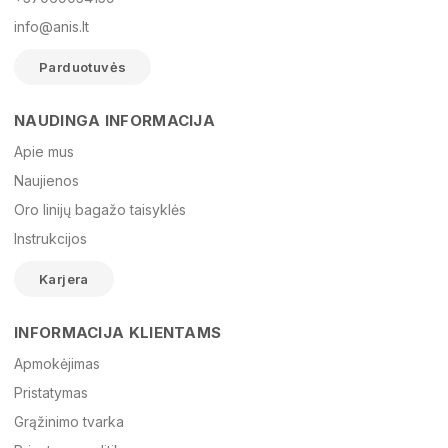
info@anis.lt
Parduotuvės
NAUDINGA INFORMACIJA
Vardas
Apie mus
Naujienos
Oro linijų bagažo taisyklės
El. paštas
Instrukcijos
Karjera
Žinutė
INFORMACIJA KLIENTAMS
Apmokėjimas
Pristatymas
Grąžinimo tvarka