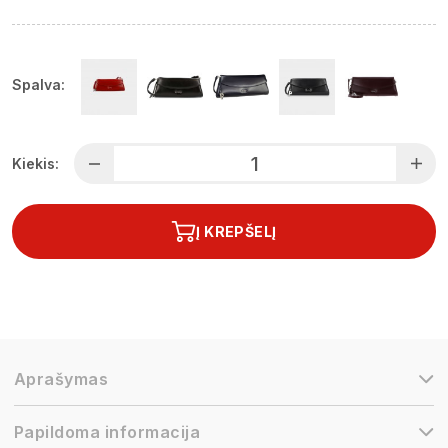
Spalva:
Kiekis:
Į KREPŠELĮ
Aprašymas
Papildoma informacija