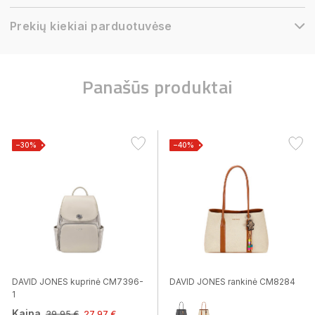
Prekių kiekiai parduotuvėse
Panašūs produktai
−30%
−40%
DAVID JONES kuprinė CM7396-
DAVID JONES rankinė CM8284
1
Kaina
39,95 €
27,97 €