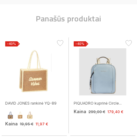
Panašūs produktai
−40%
−40%
DAVID JONES rankinė YQ-89
PIQUADRO kuprinė Circle...
Kaina
299,00 €
179,40 €
Kaina
19,95 €
11,97 €