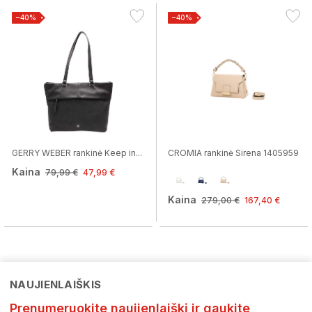
−40%
−40%
GERRY WEBER rankinė Keep in...
CROMIA rankinė Sirena 1405959
Kaina
79,99 €
47,99 €
Kaina
279,00 €
167,40 €
NAUJIENLAIŠKIS
Prenumeruokite naujienlaiškį ir gaukite