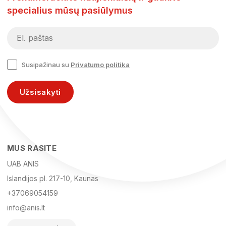
specialius mūsų pasiūlymus
Susipažinau su
Privatumo politika
Užsisakyti
MUS RASITE
UAB ANIS
Islandijos pl. 217-10, Kaunas
+37069054159
info@anis.lt