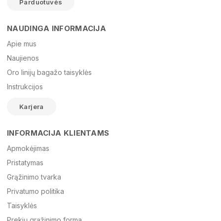
Parduotuvės
NAUDINGA INFORMACIJA
Vardas
Apie mus
Naujienos
Oro linijų bagažo taisyklės
El. paštas
Instrukcijos
Karjera
Žinutė
INFORMACIJA KLIENTAMS
Apmokėjimas
Pristatymas
Grąžinimo tvarka
Privatumo politika
Taisyklės
Prekių grąžinimo forma