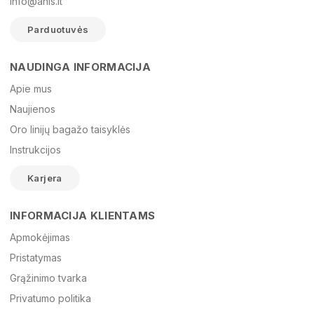
info@anis.lt
Parduotuvės
NAUDINGA INFORMACIJA
Vardas
Apie mus
Naujienos
Oro linijų bagažo taisyklės
El. paštas
Instrukcijos
Karjera
Žinutė
INFORMACIJA KLIENTAMS
Apmokėjimas
Pristatymas
Grąžinimo tvarka
Privatumo politika