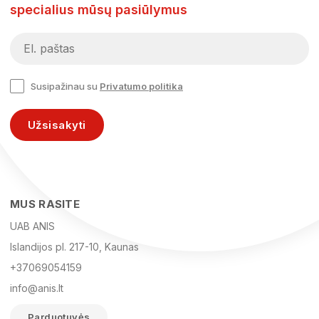
specialius mūsų pasiūlymus
Susipažinau su
Privatumo politika
Užsisakyti
MUS RASITE
UAB ANIS
Islandijos pl. 217-10, Kaunas
+37069054159
info@anis.lt
Parduotuvės