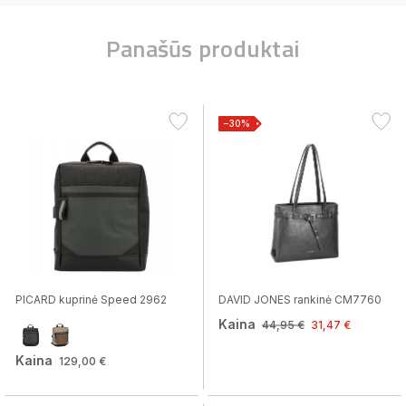
Panašūs produktai
−30%
PICARD kuprinė Speed 2962
DAVID JONES rankinė CM7760
Kaina
44,95 €
31,47 €
Kaina
129,00 €