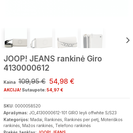
JOOP! JEANS rankinė Giro
4130000612
109,95 €
54,98 €
Kaina
AKCIJA!
Sutaupote:
54,97 €
SKU:
0000058520
Aprašymas:
JO_4130000612-101 GIRO leyli offwhite S/S23
Kategorijos:
Madai
Rankinės
Rankinės per petį
Moteriškos
rankinės
Mažos rankinės
Telefono rankinės
Prekės ženklas:
JOOP! JEANS