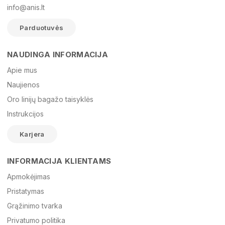
info@anis.lt
Parduotuvės
NAUDINGA INFORMACIJA
Vardas
Apie mus
Naujienos
Oro linijų bagažo taisyklės
El. paštas
Instrukcijos
Karjera
Žinutė
INFORMACIJA KLIENTAMS
Apmokėjimas
Pristatymas
Grąžinimo tvarka
Privatumo politika