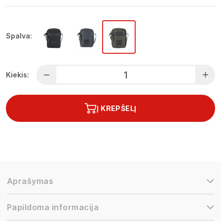
Spalva:
Kiekis:
Į KREPŠELĮ
Aprašymas
Papildoma informacija