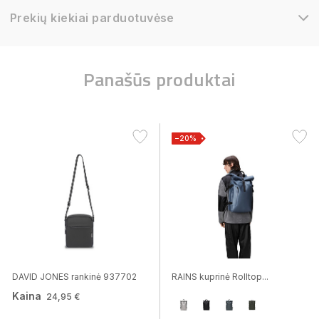
Prekių kiekiai parduotuvėse
Panašūs produktai
−20%
DAVID JONES rankinė 937702
RAINS kuprinė Rolltop...
Kaina
24,95 €