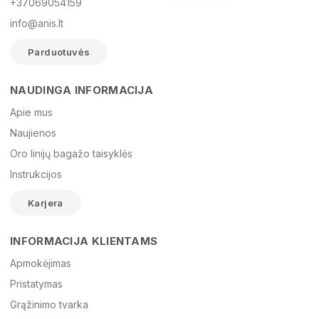
+37069054159
info@anis.lt
Parduotuvės
NAUDINGA INFORMACIJA
Vardas
Apie mus
Naujienos
Oro linijų bagažo taisyklės
El. paštas
Instrukcijos
Karjera
Žinutė
INFORMACIJA KLIENTAMS
Apmokėjimas
Pristatymas
Grąžinimo tvarka