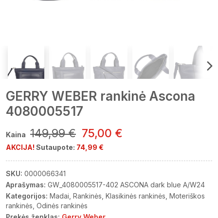
GERRY WEBER rankinė Ascona
4080005517
149,99 €
75,00 €
Kaina
AKCIJA!
Sutaupote:
74,99 €
SKU:
0000066341
Aprašymas:
GW_4080005517-402 ASCONA dark blue A/W24
Kategorijos:
Madai
Rankinės
Klasikinės rankinės
Moteriškos
rankinės
Odinės rankinės
Prekės ženklas:
Gerry Weber