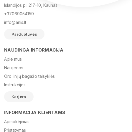
Islandijos pl. 217-10, Kaunas
+37069054159
info@anis.lt
Parduotuvės
NAUDINGA INFORMACIJA
Vardas
Apie mus
Naujienos
Oro linijų bagažo taisyklės
El. paštas
Instrukcijos
Karjera
Žinutė
INFORMACIJA KLIENTAMS
Apmokėjimas
Pristatymas