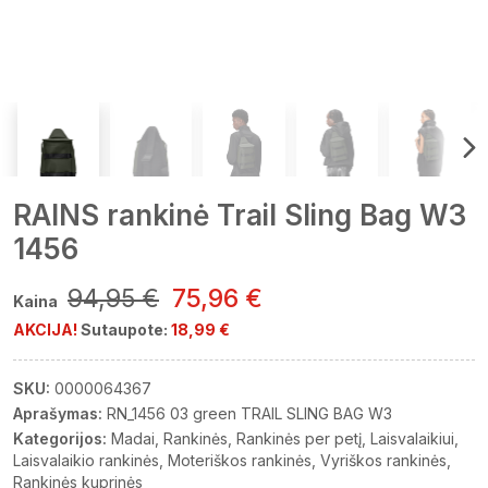
RAINS rankinė Trail Sling Bag W3
1456
94,95 €
75,96 €
Kaina
AKCIJA!
Sutaupote:
18,99 €
SKU:
0000064367
Aprašymas:
RN_1456 03 green TRAIL SLING BAG W3
Kategorijos:
Madai
Rankinės
Rankinės per petį
Laisvalaikiui
Laisvalaikio rankinės
Moteriškos rankinės
Vyriškos rankinės
Rankinės kuprinės