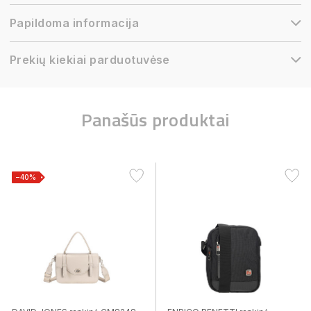
Papildoma informacija
Prekių kiekiai parduotuvėse
Panašūs produktai
−40%