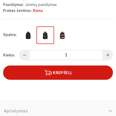
Pasiūlymai:
Joninių pasiūlymas
Prekės ženklas:
Rains
Spalva:
Kiekis:
Į KREPŠELĮ
Aprašymas