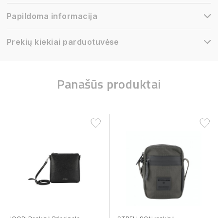
Papildoma informacija
Prekių kiekiai parduotuvėse
Panašūs produktai