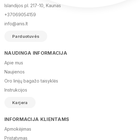
Islandijos pl. 217-10, Kaunas
+37069054159
info@anis.lt
Parduotuvės
NAUDINGA INFORMACIJA
Vardas
Apie mus
Naujienos
Oro linijų bagažo taisyklės
El. paštas
Instrukcijos
Karjera
Žinutė
INFORMACIJA KLIENTAMS
Apmokėjimas
Pristatymas