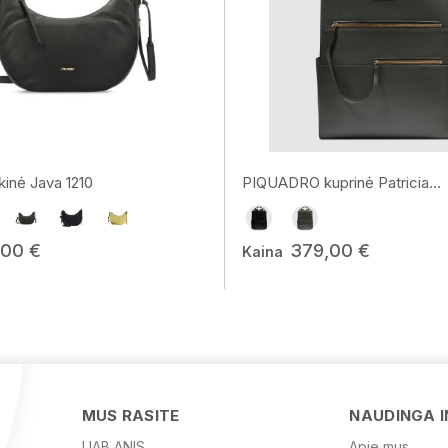
inė Java 1210
PIQUADRO kuprinė Patricia...
,00 €
379,00 €
Kaina
MUS RASITE
NAUDINGA 
UAB ANIS
Apie mus