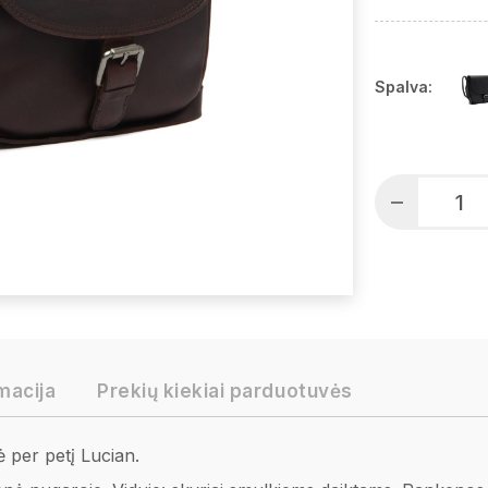
Spalva:
macija
Prekių kiekiai parduotuvės
er petį Lucian.