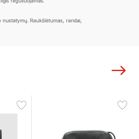
ilgis reguliuojamas.
ano nustatymų. Raukšlėtumas, randai,