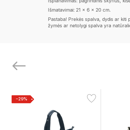
Išplanavimas: pagrindinis skyrius, ki
Išmatavimai: 21 x 6 x 20 cm.
Pastaba! Prekės spalva, dydis ar kiti
žymės ar netolygi spalva yra natūral
−29%