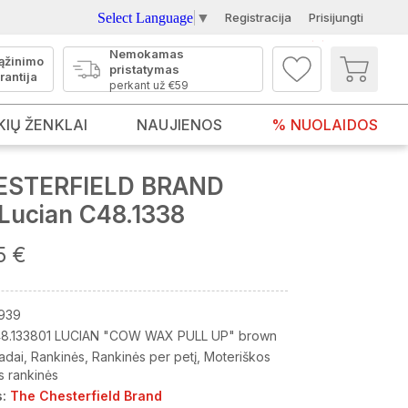
Select Language
▼
Registracija
Prisijungti
Nemokamas
ąžinimo
pristatymas
rantija
perkant už €59
KIŲ ŽENKLAI
NAUJIENOS
% NUOLAIDOS
ESTERFIELD BRAND
 Lucian C48.1338
5 €
939
8.133801 LUCIAN "COW WAX PULL UP" brown
adai
Rankinės
Rankinės per petį
Moteriškos
s rankinės
:
The Chesterfield Brand