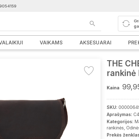
9054159
Gr
ga
VALAIKIUI
VAIKAMS
AKSESUARAI
PRE
THE CH
rankinė
99,9
Kaina
SKU:
0000064
Aprašymas:
C4
Kategorijos:
M
rankinės
Odinė
Prekės ženklas