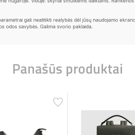
šenė nugaroje. Viduje: skyriai smulkiems daiktams. Rankenos 
 parametrai gali neatitikti realybės dėl jūsų naudojamo ekr
ios odos savybės. Galima svorio paklaida.
Panašūs produktai