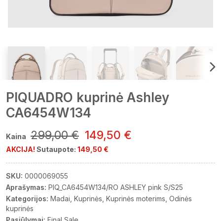
PIQUADRO kuprinė Ashley
CA6454W134
299,00 €
149,50 €
Kaina
AKCIJA!
Sutaupote:
149,50 €
SKU:
0000069055
Aprašymas:
PIQ_CA6454W134/RO ASHLEY pink S/S25
Kategorijos:
Madai
Kuprinės
Kuprinės moterims
Odinės
kuprinės
Pasiūlymai:
Final Sale