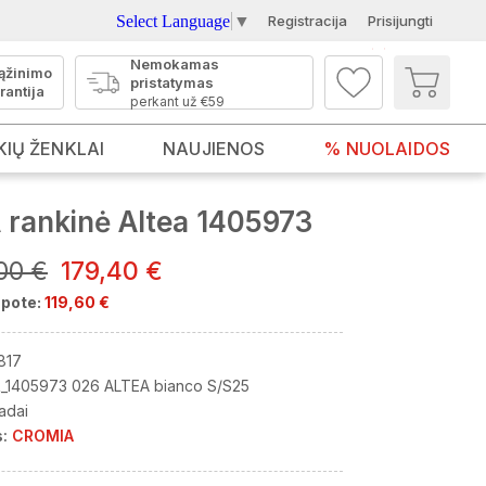
Select Language
▼
Registracija
Prisijungti
Nemokamas
ąžinimo
pristatymas
rantija
perkant už €59
KIŲ ŽENKLAI
NAUJIENOS
% NUOLAIDOS
rankinė Altea 1405973
00 €
179,40 €
pote:
119,60 €
817
_1405973 026 ALTEA bianco S/S25
adai
:
CROMIA