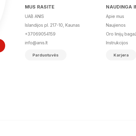
MUS RASITE
NAUDINGA 
UAB ANIS
Apie mus
Islandijos pl. 217-10, Kaunas
Naujienos
+37069054159
Oro linijų baga
info@anis.lt
Instrukcijos
Parduotuvės
Karjera