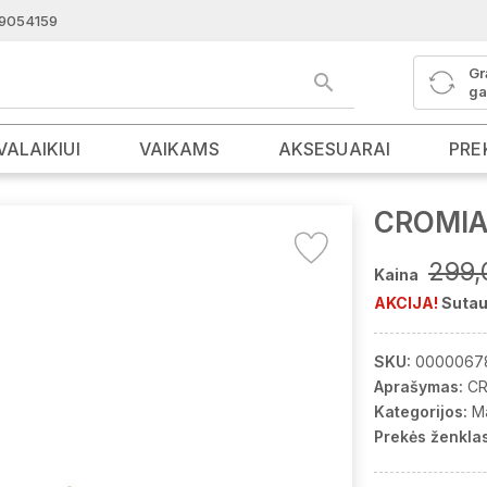
9054159
Gr
ga
VALAIKIUI
VAIKAMS
AKSESUARAI
PRE
CROMIA 
299,
Kaina
AKCIJA!
Sutau
SKU:
0000067
Aprašymas:
CR
Kategorijos:
M
Prekės ženklas