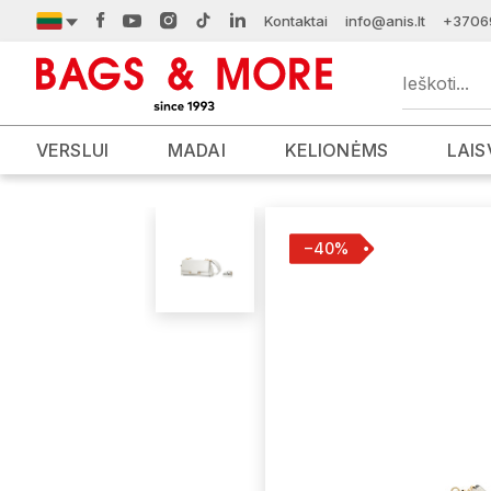
Kontaktai
info@anis.lt
+3706
VERSLUI
MADAI
KELIONĖMS
LAIS
−40%