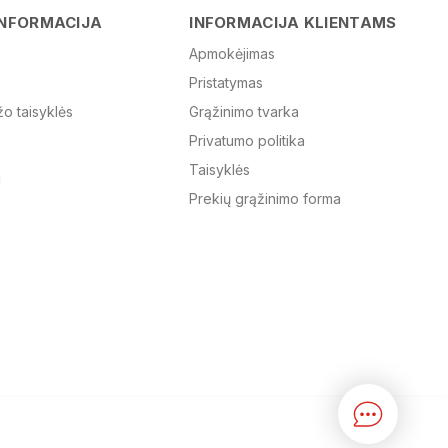
Vardas
INFORMACIJA
INFORMACIJA KLIENTAMS
Apmokėjimas
Pristatymas
El. paštas
žo taisyklės
Grąžinimo tvarka
Privatumo politika
Žinutė
Taisyklės
Prekių grąžinimo forma