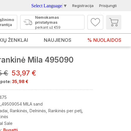
Select Language
▼
Registracija
Prisijungti
Nemokamas
ąžinimo
pristatymas
rantija
perkant už €59
KIŲ ŽENKLAI
NAUJIENOS
% NUOLAIDOS
 rankinė Mila 495090
5 €
53,97 €
pote:
35,98 €
475
_49509054 MILA sand
adai
Rankinės
Delninės
Rankinės per petį
kinės
al Sale
:
Bugatti