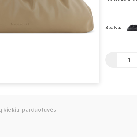
Spalva:
ų kiekiai parduotuvės