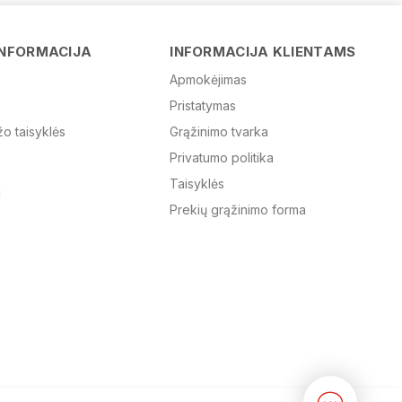
Vardas
INFORMACIJA
INFORMACIJA KLIENTAMS
Apmokėjimas
Pristatymas
El. paštas
žo taisyklės
Grąžinimo tvarka
Privatumo politika
Žinutė
Taisyklės
Prekių grąžinimo forma