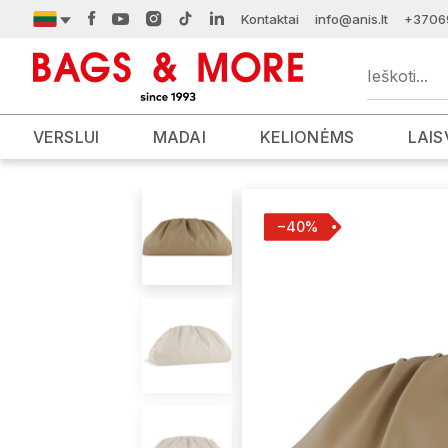
Kontaktai
info@anis.lt
+3706
VERSLUI
MADAI
KELIONĖMS
LAIS
−40%