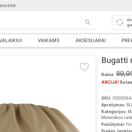
9054159
Gr
ga
VALAIKIUI
VAIKAMS
AKSESUARAI
PRE
Bugatti
89,9
Kaina
AKCIJA!
Sutau
SKU:
0000064
Aprašymas:
BU
Kategorijos:
M
Moteriškos ran
Pasiūlymai:
Fin
Prekės ženklas