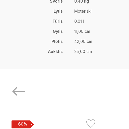
Svoris
0.40 kg
Lytis
Moteriški
Tūris
0.01 l
Gylis
11,00 cm
Plotis
42,00 cm
Aukštis
25,00 cm
−60%