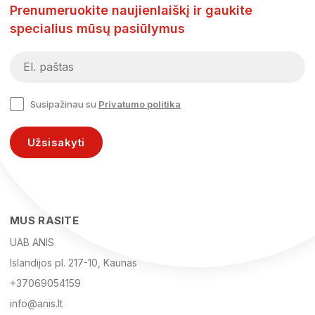
Prenumeruokite naujienlaiškį ir gaukite
specialius mūsų pasiūlymus
Susipažinau su
Privatumo politika
Užsisakyti
MUS RASITE
UAB ANIS
Islandijos pl. 217-10, Kaunas
+37069054159
info@anis.lt