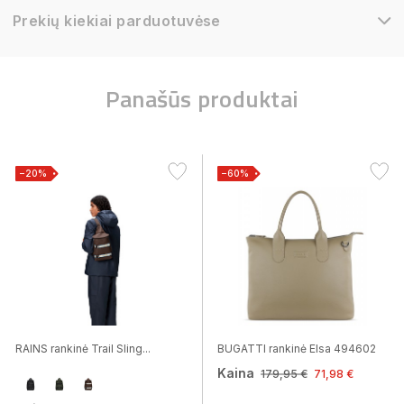
Prekių kiekiai parduotuvėse
Panašūs produktai
−20%
−60%
RAINS rankinė Trail Sling...
BUGATTI rankinė Elsa 494602
Kaina
179,95 €
71,98 €