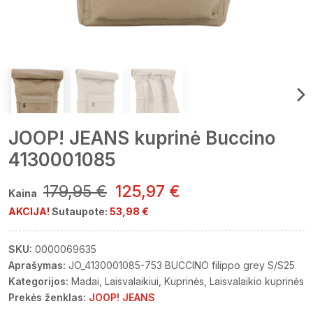
JOOP! JEANS kuprinė Buccino
4130001085
179,95 €
125,97 €
Kaina
AKCIJA!
Sutaupote:
53,98 €
SKU:
0000069635
Aprašymas:
JO_4130001085-753 BUCCINO filippo grey S/S25
Kategorijos:
Madai
Laisvalaikiui
Kuprinės
Laisvalaikio kuprinės
Prekės ženklas:
JOOP! JEANS