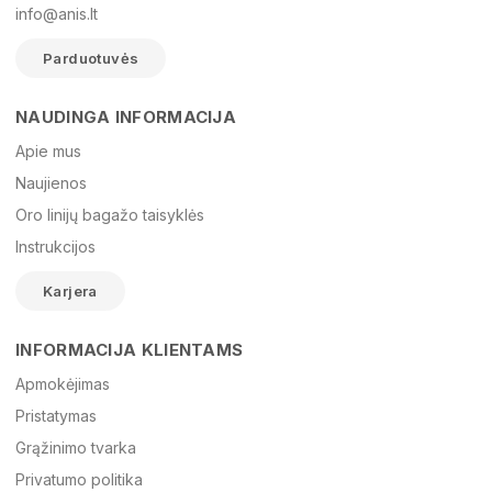
info@anis.lt
Parduotuvės
NAUDINGA INFORMACIJA
Vardas
Apie mus
Naujienos
Oro linijų bagažo taisyklės
El. paštas
Instrukcijos
Karjera
Žinutė
INFORMACIJA KLIENTAMS
Apmokėjimas
Pristatymas
Grąžinimo tvarka
Privatumo politika