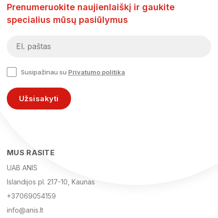
Prenumeruokite naujienlaiškį ir gaukite
specialius mūsų pasiūlymus
Susipažinau su
Privatumo politika
Užsisakyti
MUS RASITE
UAB ANIS
Islandijos pl. 217-10, Kaunas
+37069054159
info@anis.lt