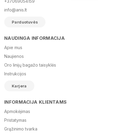
+37069054159
info@anis.lt
Parduotuvės
NAUDINGA INFORMACIJA
Vardas
Apie mus
Naujienos
Oro linijų bagažo taisyklės
El. paštas
Instrukcijos
Karjera
Žinutė
INFORMACIJA KLIENTAMS
Apmokėjimas
Pristatymas
Grąžinimo tvarka