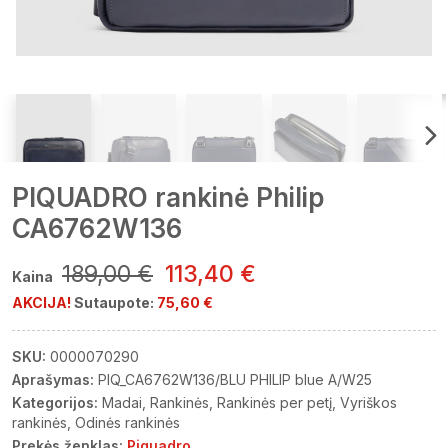
PIQUADRO rankinė Philip
CA6762W136
189,00 €
113,40 €
Kaina
AKCIJA!
Sutaupote:
75,60 €
SKU:
0000070290
Aprašymas:
PIQ_CA6762W136/BLU PHILIP blue A/W25
Kategorijos:
Madai
Rankinės
Rankinės per petį
Vyriškos
rankinės
Odinės rankinės
Prekės ženklas:
Piquadro