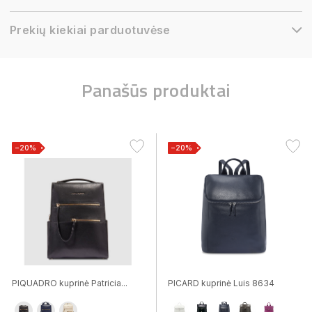
Prekių kiekiai parduotuvėse
Panašūs produktai
−20%
−20%
PIQUADRO kuprinė Patricia...
PICARD kuprinė Luis 8634