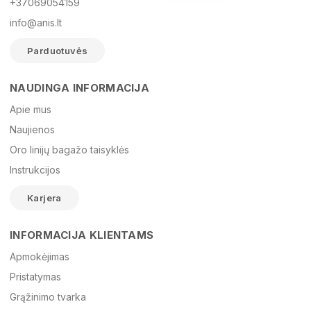
+37069054159
info@anis.lt
Parduotuvės
NAUDINGA INFORMACIJA
Vardas
Apie mus
Naujienos
Oro linijų bagažo taisyklės
El. paštas
Instrukcijos
Karjera
Žinutė
INFORMACIJA KLIENTAMS
Apmokėjimas
Pristatymas
Grąžinimo tvarka