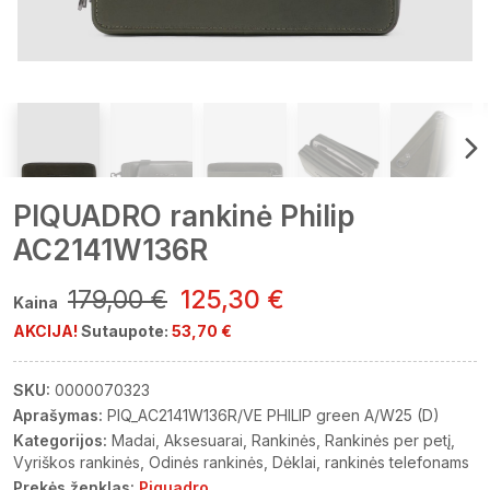
PIQUADRO rankinė Philip
AC2141W136R
179,00 €
125,30 €
Kaina
AKCIJA!
Sutaupote:
53,70 €
SKU:
0000070323
Aprašymas:
PIQ_AC2141W136R/VE PHILIP green A/W25 (D)
Kategorijos:
Madai
Aksesuarai
Rankinės
Rankinės per petį
Vyriškos rankinės
Odinės rankinės
Dėklai, rankinės telefonams
Prekės ženklas:
Piquadro