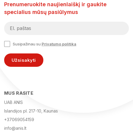
Prenumeruokite naujienlaiškį ir gaukite
specialius mūsų pasiūlymus
Susipažinau su
Privatumo politika
Užsisakyti
MUS RASITE
UAB ANIS
Islandijos pl. 217-10, Kaunas
+37069054159
info@anis.lt