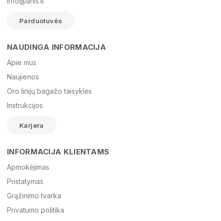
info@anis.lt
Parduotuvės
NAUDINGA INFORMACIJA
Vardas
Apie mus
Naujienos
Oro linijų bagažo taisyklės
El. paštas
Instrukcijos
Karjera
Žinutė
INFORMACIJA KLIENTAMS
Apmokėjimas
Pristatymas
Grąžinimo tvarka
Privatumo politika