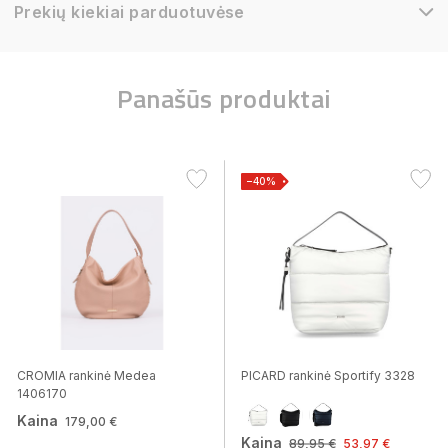
Prekių kiekiai parduotuvėse
Panašūs produktai
−40%
CROMIA rankinė Medea
PICARD rankinė Sportify 3328
1406170
Kaina
179,00 €
Kaina
89,95 €
53,97 €