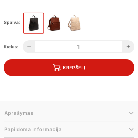
Spalva:
Kiekis:
Į KREPŠELĮ
Aprašymas
Papildoma informacija