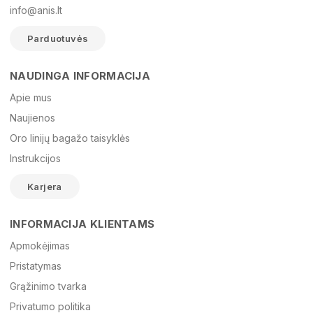
info@anis.lt
Parduotuvės
NAUDINGA INFORMACIJA
Vardas
Apie mus
Naujienos
Oro linijų bagažo taisyklės
El. paštas
Instrukcijos
Karjera
Žinutė
INFORMACIJA KLIENTAMS
Apmokėjimas
Pristatymas
Grąžinimo tvarka
Privatumo politika