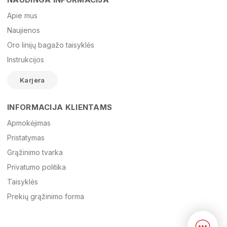
Vardas
Apie mus
Naujienos
Oro linijų bagažo taisyklės
El. paštas
Instrukcijos
Karjera
Žinutė
INFORMACIJA KLIENTAMS
Apmokėjimas
Pristatymas
Grąžinimo tvarka
Privatumo politika
Taisyklės
Prekių grąžinimo forma