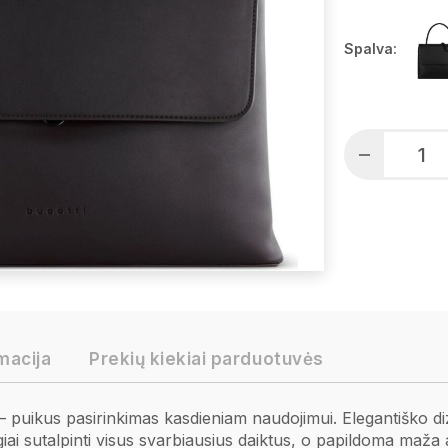
Spalva:
macija
Prekių kiekiai parduotuvės
nė – puikus pasirinkimas kasdieniam naudojimui. Elegantiško d
ogiai sutalpinti visus svarbiausius daiktus, o papildoma maž