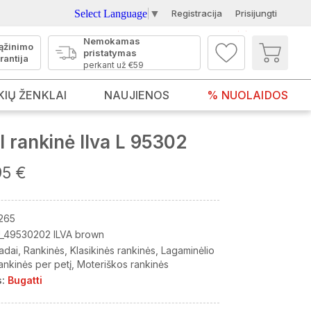
Select Language
▼
Registracija
Prisijungti
Nemokamas
ąžinimo
pristatymas
rantija
perkant už €59
KIŲ ŽENKLAI
NAUJIENOS
% NUOLAIDOS
 rankinė Ilva L 95302
95 €
265
_49530202 ILVA brown
adai
Rankinės
Klasikinės rankinės
Lagaminėlio
ankinės per petį
Moteriškos rankinės
:
Bugatti