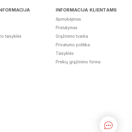
Vardas
INFORMACIJA
INFORMACIJA KLIENTAMS
Apmokėjimas
Pristatymas
El. paštas
žo taisyklės
Grąžinimo tvarka
Privatumo politika
Žinutė
Taisyklės
Prekių grąžinimo forma