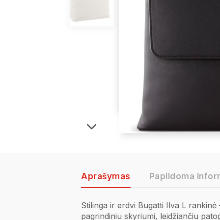
Aprašymas
Papildoma infor
Stilinga ir erdvi Bugatti Ilva L ranki
pagrindiniu skyriumi, leidžiančiu pat