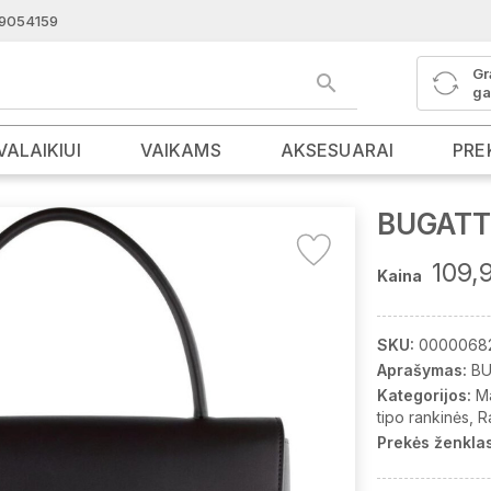
9054159
Gr
ga
VALAIKIUI
VAIKAMS
AKSESUARAI
PRE
BUGATTI
109,
Kaina
SKU:
0000068
Aprašymas:
BU
Kategorijos:
M
tipo rankinės
R
Prekės ženklas