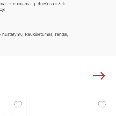
amas ir nuimamas petnešos dirželis
koje.
ano nustatymų. Raukšlėtumas, randai,