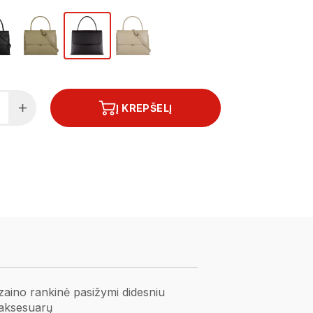
Į KREPŠELĮ
izaino rankinė pasižymi didesniu
a aksesuarų