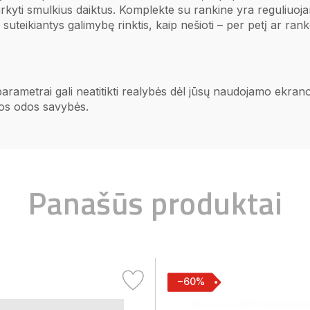
rkyti smulkius daiktus. Komplekte su rankine yra reguliuoj
, suteikiantys galimybę rinktis, kaip nešioti – per petį ar ran
 parametrai gali neatitikti realybės dėl jūsų naudojamo ekr
ios odos savybės.
Panašūs produktai
−60%