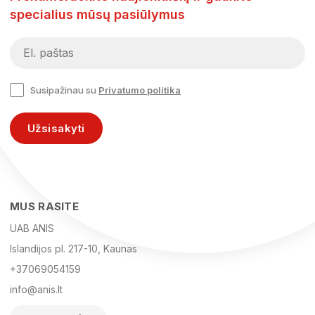
specialius mūsų pasiūlymus
Susipažinau su
Privatumo politika
Užsisakyti
MUS RASITE
UAB ANIS
Islandijos pl. 217-10, Kaunas
+37069054159
info@anis.lt