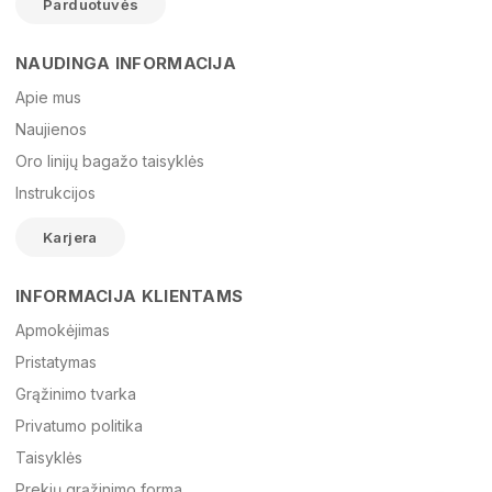
Parduotuvės
NAUDINGA INFORMACIJA
Vardas
Apie mus
Naujienos
Oro linijų bagažo taisyklės
El. paštas
Instrukcijos
Karjera
Žinutė
INFORMACIJA KLIENTAMS
Apmokėjimas
Pristatymas
Grąžinimo tvarka
Privatumo politika
Taisyklės
Prekių grąžinimo forma