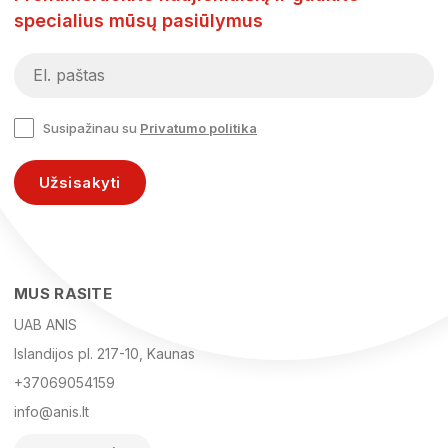
specialius mūsų pasiūlymus
Susipažinau su
Privatumo politika
Užsisakyti
MUS RASITE
UAB ANIS
Islandijos pl. 217-10, Kaunas
+37069054159
info@anis.lt