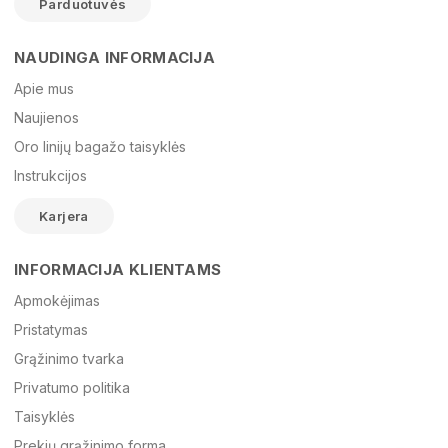
Parduotuvės
NAUDINGA INFORMACIJA
Vardas
Apie mus
Naujienos
Oro linijų bagažo taisyklės
El. paštas
Instrukcijos
Karjera
Žinutė
INFORMACIJA KLIENTAMS
Apmokėjimas
Pristatymas
Grąžinimo tvarka
Privatumo politika
Taisyklės
Prekių grąžinimo forma