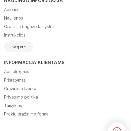
NAUDINGA INFORMACIJA
Vardas
Apie mus
Naujienos
Oro linijų bagažo taisyklės
El. paštas
Instrukcijos
Karjera
Žinutė
INFORMACIJA KLIENTAMS
Apmokėjimas
Pristatymas
Grąžinimo tvarka
Privatumo politika
Taisyklės
Prekių grąžinimo forma