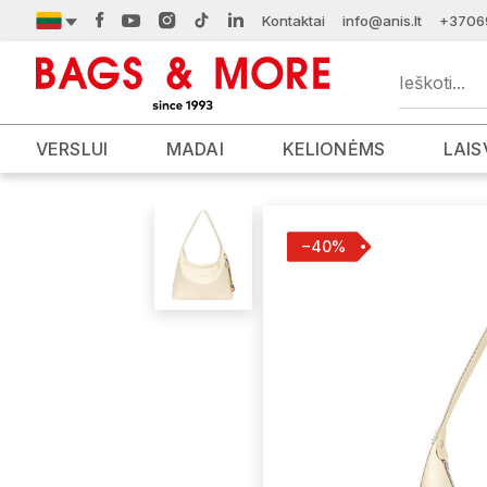
Kontaktai
info@anis.lt
+3706
VERSLUI
MADAI
KELIONĖMS
LAIS
−40%