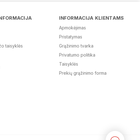
Vardas
INFORMACIJA
INFORMACIJA KLIENTAMS
Apmokėjimas
Pristatymas
El. paštas
žo taisyklės
Grąžinimo tvarka
Privatumo politika
Žinutė
Taisyklės
Prekių grąžinimo forma