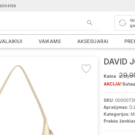
9054159
Gr
ga
VALAIKIUI
VAIKAMS
AKSESUARAI
PRE
DAVID 
29,9
Kaina
AKCIJA!
Sutau
SKU:
0000072
Aprašymas:
DJ
Kategorijos:
M
Prekės ženklas