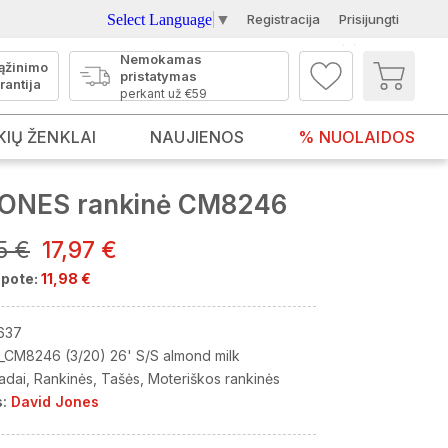
Select Language
▼
Registracija
Prisijungti
Nemokamas
ąžinimo
pristatymas
rantija
perkant už €59
KIŲ ŽENKLAI
NAUJIENOS
% NUOLAIDOS
JONES rankinė CM8246
5 €
17,97 €
pote:
11,98 €
637
_CM8246 (3/20) 26' S/S almond milk
adai
Rankinės
Tašės
Moteriškos rankinės
:
David Jones