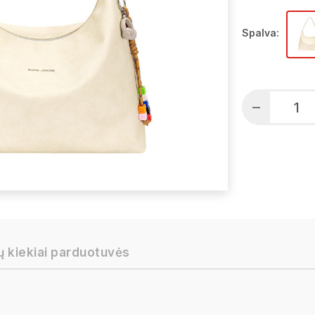
Spalva:
ų kiekiai parduotuvės