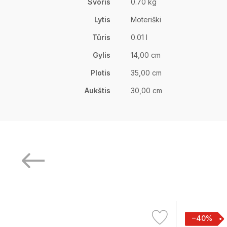
Svoris
0.70 kg
Lytis
Moteriški
Tūris
0.01 l
Gylis
14,00 cm
Plotis
35,00 cm
Aukštis
30,00 cm
−40%