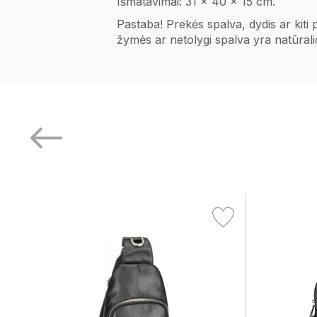
Išmatavimai: 31 x 40 x 15 cm.
Pastaba! Prekės spalva, dydis ar kiti
žymės ar netolygi spalva yra natūral