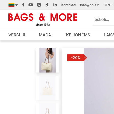
Kontaktai
info@anis.lt
+3706
VERSLUI
MADAI
KELIONĖMS
LAIS
−20%