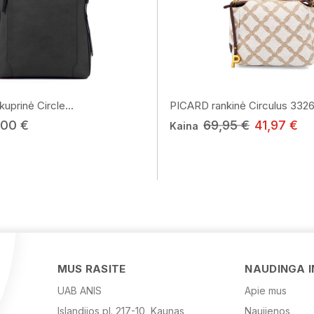
prinė Circle...
PICARD rankinė Circulus 332
,00 €
69,95 €
41,97 €
Kaina
MUS RASITE
NAUDINGA 
UAB ANIS
Apie mus
Islandijos pl. 217-10, Kaunas
Naujienos