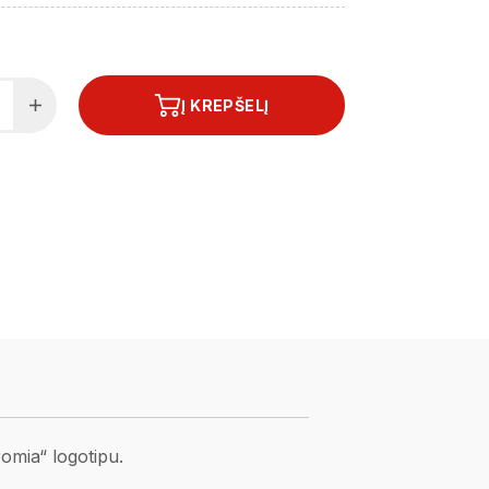
Į KREPŠELĮ
omia“ logotipu.