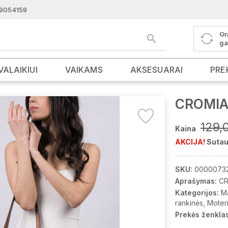
9054159
Gr
ga
VALAIKIUI
VAIKAMS
AKSESUARAI
PRE
CROMIA 
129,
Kaina
AKCIJA!
Sutau
SKU:
0000073
Aprašymas:
CR
Kategorijos:
M
rankinės
Moter
Prekės ženklas