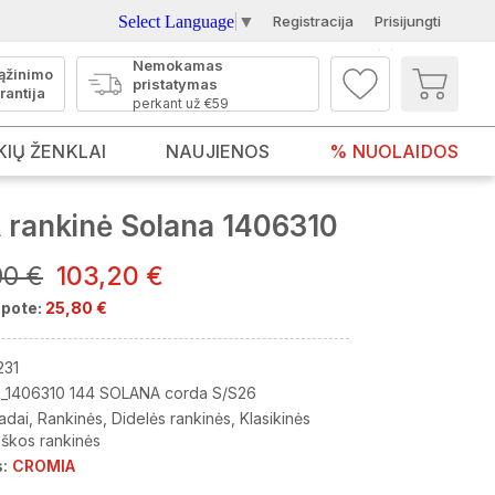
Select Language
▼
Registracija
Prisijungti
Nemokamas
ąžinimo
pristatymas
rantija
perkant už €59
KIŲ ŽENKLAI
NAUJIENOS
% NUOLAIDOS
rankinė Solana 1406310
00 €
103,20 €
pote:
25,80 €
231
_1406310 144 SOLANA corda S/S26
adai
Rankinės
Didelės rankinės
Klasikinės
iškos rankinės
:
CROMIA