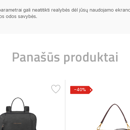
 parametrai gali neatitikti realybės dėl jūsų naudojamo ekr
ios odos savybės.
Panašūs produktai
−40%