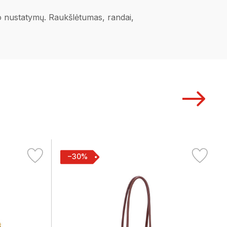
ano nustatymų. Raukšlėtumas, randai,
−30%