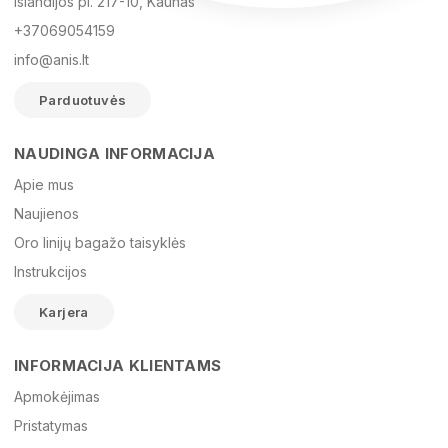
Islandijos pl. 217-10, Kaunas
+37069054159
info@anis.lt
Parduotuvės
NAUDINGA INFORMACIJA
Vardas
Apie mus
Naujienos
Oro linijų bagažo taisyklės
El. paštas
Instrukcijos
Karjera
Žinutė
INFORMACIJA KLIENTAMS
Apmokėjimas
Pristatymas