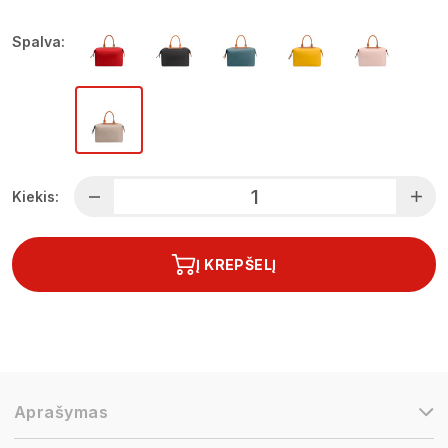
Spalva:
Kiekis:
Į KREPŠELĮ
Aprašymas