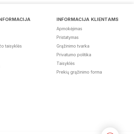
Vardas
INFORMACIJA
INFORMACIJA KLIENTAMS
Apmokėjimas
Pristatymas
El. paštas
žo taisyklės
Grąžinimo tvarka
Privatumo politika
Žinutė
Taisyklės
Prekių grąžinimo forma