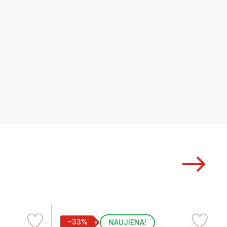
−33%
NAUJIENA!