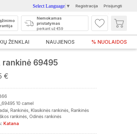
Select Language
▼
Registracija
Prisijungti
Nemokamas
ąžinimo
pristatymas
rantija
perkant už €59
KIŲ ŽENKLAI
NAUJIENOS
% NUOLAIDOS
rankinė 69495
5 €
866
_69495 10 camel
adai
Rankinės
Klasikinės rankinės
Rankinės
škos rankinės
Odinės rankinės
:
Katana