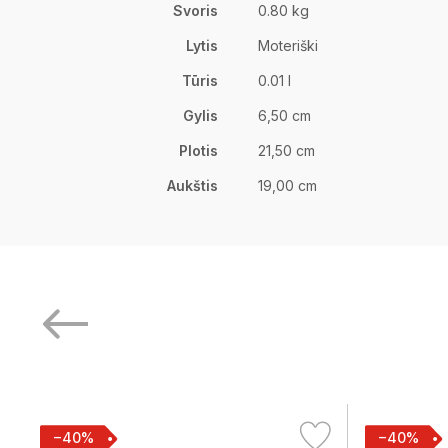
Svoris
0.80 kg
Lytis
Moteriški
Tūris
0.01 l
Gylis
6,50 cm
Plotis
21,50 cm
Aukštis
19,00 cm
−40%
−40%