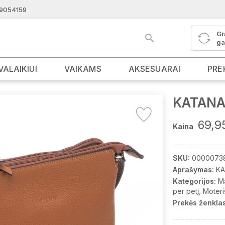
9054159
Gr
ga
VALAIKIUI
VAIKAMS
AKSESUARAI
PRE
KATANA 
69,9
Kaina
SKU:
0000073
Aprašymas:
KA
Kategorijos:
M
per petį
Moteri
Prekės ženklas