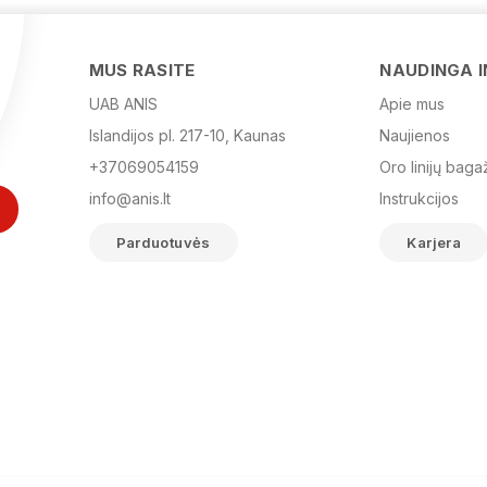
MUS RASITE
NAUDINGA 
UAB ANIS
Apie mus
Islandijos pl. 217-10, Kaunas
Naujienos
+37069054159
Oro linijų baga
info@anis.lt
Instrukcijos
Parduotuvės
Karjera