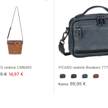
S rankinė CM8460
PICARD rankinė Breakers 77
95 €
14,97 €
99,95 €
Kaina