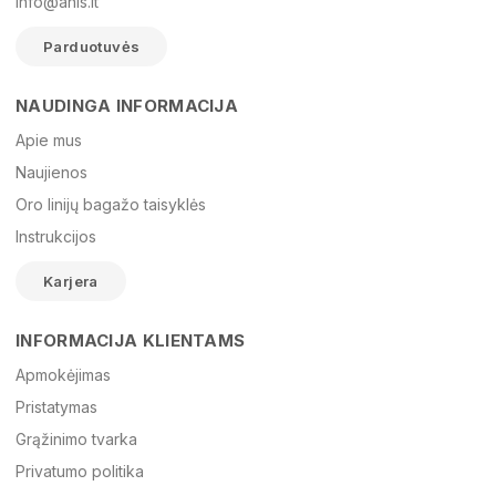
info@anis.lt
Parduotuvės
NAUDINGA INFORMACIJA
Vardas
Apie mus
Naujienos
Oro linijų bagažo taisyklės
El. paštas
Instrukcijos
Karjera
Žinutė
INFORMACIJA KLIENTAMS
Apmokėjimas
Pristatymas
Grąžinimo tvarka
Privatumo politika