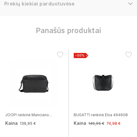
Prekių kiekiai parduotuvėse
Panašūs produktai
−50%
JOOP! rankinė Manciano...
BUGATTI rankinė Elsa 494608
Kaina
Kaina
139,95 €
149,95 €
74,98 €