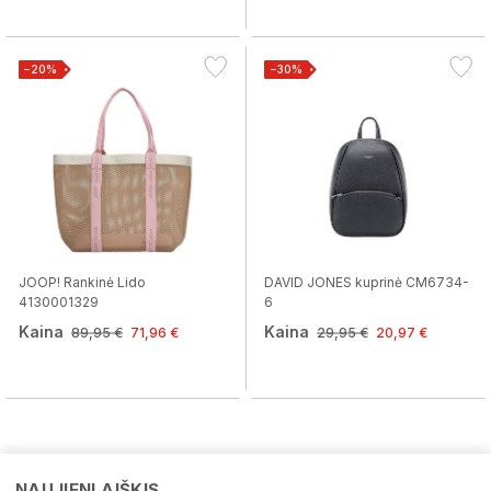
−20%
−30%
JOOP! Rankinė Lido
DAVID JONES kuprinė CM6734-
4130001329
6
Kaina
Kaina
89,95 €
71,96 €
29,95 €
20,97 €
NAUJIENLAIŠKIS