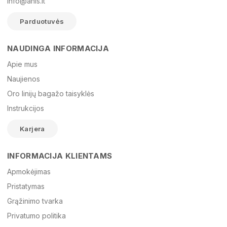
info@anis.lt
Parduotuvės
NAUDINGA INFORMACIJA
Vardas
Apie mus
Naujienos
Oro linijų bagažo taisyklės
El. paštas
Instrukcijos
Karjera
Žinutė
INFORMACIJA KLIENTAMS
Apmokėjimas
Pristatymas
Grąžinimo tvarka
Privatumo politika