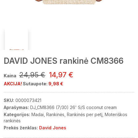
DAVID JONES rankinė CM8366
24,95 €
14,97 €
Kaina
AKCIJA!
Sutaupote:
9,98 €
SKU:
0000073421
Aprašymas:
DJ_CM8366 (7/30) 26' S/S coconut cream
Kategorijos:
Madai
Rankinės
Rankinės per petį
Moteriškos
rankinės
Prekės ženklas:
David Jones