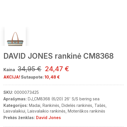
DAVID JONES rankinė CM8368
34,95 €
24,47 €
Kaina
AKCIJA!
Sutaupote:
10,48 €
SKU:
0000073425
Aprašymas:
DJ_CM8368 (6/20) 26' S/S bering sea
Kategorijos:
Madai
Rankinės
Didelės rankinės
Tašės
Laisvalaikiui
Laisvalaikio rankinės
Moteriškos rankinės
Prekės ženklas:
David Jones